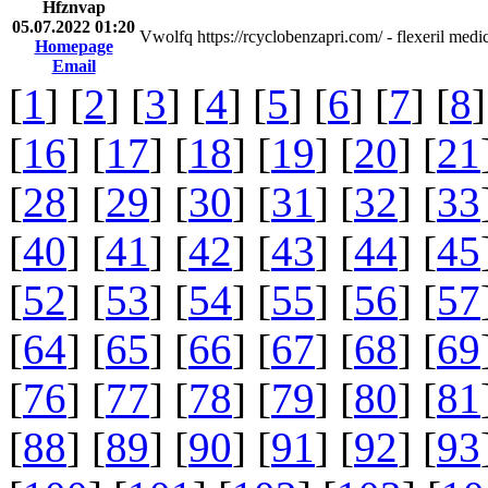
Hfznvap
05.07.2022 01:20
Vwolfq https://rcyclobenzapri.com/ - flexeril med
Homepage
Email
[
1
] [
2
] [
3
] [
4
] [
5
] [
6
] [
7
] [
8
]
[
16
] [
17
] [
18
] [
19
] [
20
] [
21
[
28
] [
29
] [
30
] [
31
] [
32
] [
33
[
40
] [
41
] [
42
] [
43
] [
44
] [
45
[
52
] [
53
] [
54
] [
55
] [
56
] [
57
[
64
] [
65
] [
66
] [
67
] [
68
] [
69
[
76
] [
77
] [
78
] [
79
] [
80
] [
81
[
88
] [
89
] [
90
] [
91
] [
92
] [
93