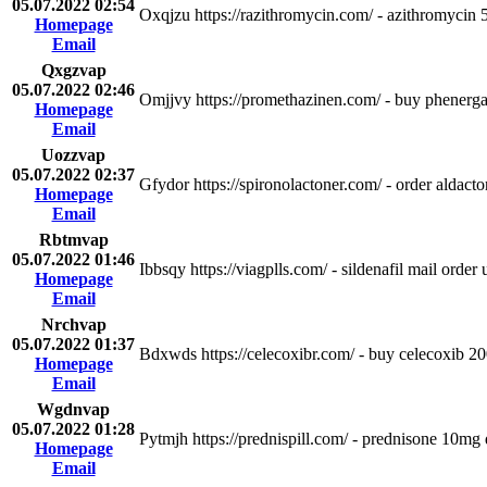
05.07.2022 02:54
Oxqjzu https://razithromycin.com/ - azithromycin
Homepage
Email
Qxgzvap
05.07.2022 02:46
Omjjvy https://promethazinen.com/ - buy phenerg
Homepage
Email
Uozzvap
05.07.2022 02:37
Gfydor https://spironolactoner.com/ - order aldact
Homepage
Email
Rbtmvap
05.07.2022 01:46
Ibbsqy https://viagplls.com/ - sildenafil mail orde
Homepage
Email
Nrchvap
05.07.2022 01:37
Bdxwds https://celecoxibr.com/ - buy celecoxib 2
Homepage
Email
Wgdnvap
05.07.2022 01:28
Pytmjh https://prednispill.com/ - prednisone 10mg
Homepage
Email