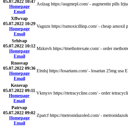
05.07.2022 10:47
Aolzag https://augmepl.com/ - augmentin pills Irjta
Homepage
Email
Xffwvap
05.07.2022 10:29
Vagnzn https://ramoxicillinp.com/ - cheap amoxil p
Homepage
Email
Srhivap
05.07.2022 10:12
Mzknvh https://tmethotrexate.com/ - order metho
Homepage
Email
Rnosvap
05.07.2022 09:36
Elmlsj https://losartann.com/ - losartan 25mg usa 
Homepage
Email
Kezovap
05.07.2022 09:11
Vkmyxv https://rtetracycline.com/ - order tetracycli
Homepage
Email
Patrvap
05.07.2022 09:02
Zparcf https://metronidazoled.com/ - metronidaz
Homepage
Email