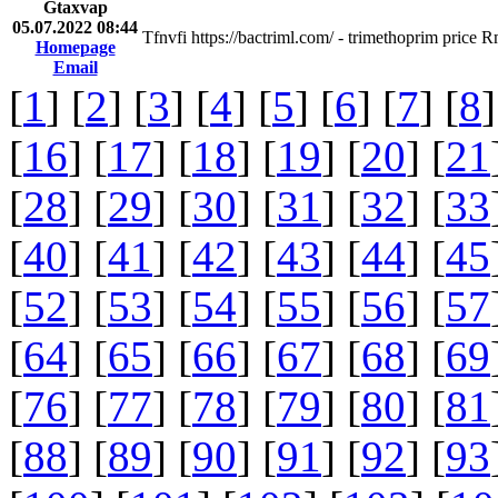
Gtaxvap
05.07.2022 08:44
Tfnvfi https://bactriml.com/ - trimethoprim price 
Homepage
Email
[
1
] [
2
] [
3
] [
4
] [
5
] [
6
] [
7
] [
8
]
[
16
] [
17
] [
18
] [
19
] [
20
] [
21
[
28
] [
29
] [
30
] [
31
] [
32
] [
33
[
40
] [
41
] [
42
] [
43
] [
44
] [
45
[
52
] [
53
] [
54
] [
55
] [
56
] [
57
[
64
] [
65
] [
66
] [
67
] [
68
] [
69
[
76
] [
77
] [
78
] [
79
] [
80
] [
81
[
88
] [
89
] [
90
] [
91
] [
92
] [
93