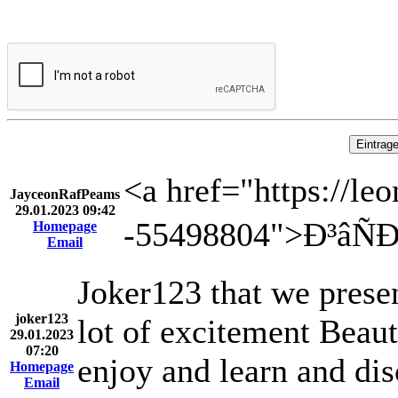
<a href="https://l
JayceonRafPeams
29.01.2023 09:42
-55498804">Ð³âÑÐ³Ñ
Homepage
Email
Joker123 that we prese
joker123
lot of excitement Beaut
29.01.2023
07:20
enjoy and learn and dis
Homepage
Email