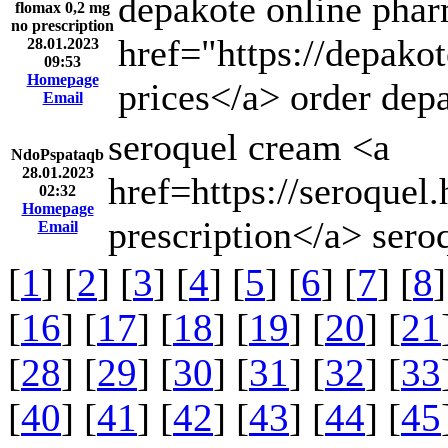
depakote online pha
flomax 0,2 mg
no prescription
href="https://depak
28.01.2023
09:53
Homepage
prices</a> order dep
Email
seroquel cream <a
NdoPspataqb
28.01.2023
href=https://seroquel
02:32
Homepage
prescription</a> sero
Email
[
1
] [
2
] [
3
] [
4
] [
5
] [
6
] [
7
] [
8
]
[
16
] [
17
] [
18
] [
19
] [
20
] [
21
[
28
] [
29
] [
30
] [
31
] [
32
] [
33
[
40
] [
41
] [
42
] [
43
] [
44
] [
45