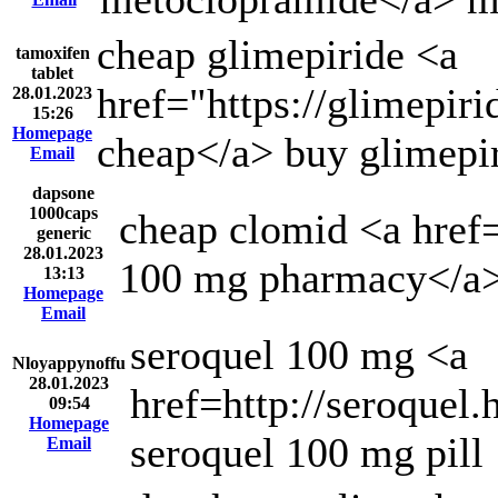
cheap glimepiride <a
tamoxifen
tablet
href="https://glimepir
28.01.2023
15:26
Homepage
cheap</a> buy glimepi
Email
dapsone
1000caps
cheap clomid <a href
generic
28.01.2023
100 mg pharmacy</a> 
13:13
Homepage
Email
seroquel 100 mg <a
Nloyappynoffu
28.01.2023
href=http://seroquel
09:54
Homepage
seroquel 100 mg pill
Email