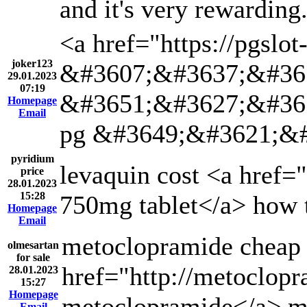
and it's very rewarding
<a href="https://p
joker123
&#3607;&#3637;&#36
29.01.2023
07:19
&#3651;&#3627;&#36
Homepage
Email
pg &#3649;&#3621;&
pyridium
levaquin cost <a href=
price
28.01.2023
15:28
750mg tablet</a> how 
Homepage
Email
metoclopramide cheap
olmesartan
for sale
href="http://metoclop
28.01.2023
15:27
Homepage
metoclopramide</a> m
Email