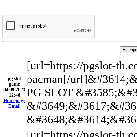
[url=https://pgslo
pacman[/url]&#3614
pg slot
game
PG SLOT &#3585;&#3
04.09.2023
12:46
Homepage
&#3649;&#3617;&#36
Email
&#3648;&#3614;&#36
[url=https://pgslo