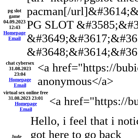
pacman[/url]&#3614
pg slot
game
PG SLOT &#3585;&#3
04.09.2023
12:43
Homepage
&#3649;&#3617;&#36
Email
&#3648;&#3614;&#36
chat cybersex
<a href="https://bub
31.08.2023
23:04
anonymous</a>
Homepage
Email
virtual sex online free
<a href="https://b
31.08.2023 23:01
Homepage
Email
Hello, i feel that i no
got here to go back
Jude