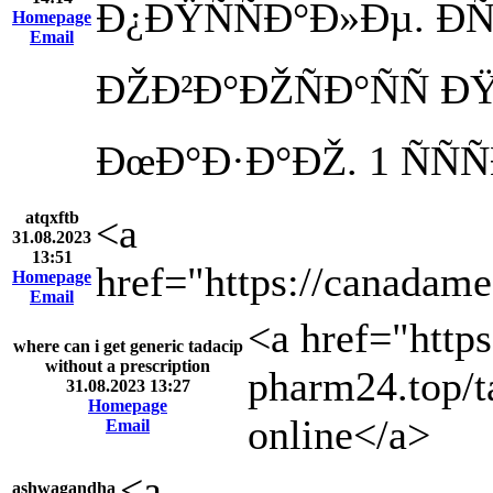
Ð¿ÐŸÑÑÐ°Ð»Ðµ. ÐÑ
Homepage
Email
ÐŽÐ²Ð°ÐŽÑÐ°ÑÑ 
ÐœÐ°Ð·Ð°ÐŽ. 1 ÑÑÑ
atqxftb
<a
31.08.2023
13:51
href="https://canadam
Homepage
Email
<a href="https
where can i get generic tadacip
without a prescription
pharm24.top/t
31.08.2023 13:27
Homepage
online</a>
Email
<a
ashwagandha