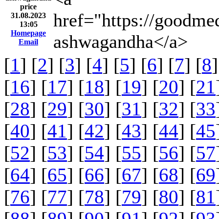
price
href="https://goodme
31.08.2023
13:05
Homepage
ashwagandha</a>
Email
[
1
] [
2
] [
3
] [
4
] [
5
] [
6
] [
7
] [
8
]
[
16
] [
17
] [
18
] [
19
] [
20
] [
21
[
28
] [
29
] [
30
] [
31
] [
32
] [
33
[
40
] [
41
] [
42
] [
43
] [
44
] [
45
[
52
] [
53
] [
54
] [
55
] [
56
] [
57
[
64
] [
65
] [
66
] [
67
] [
68
] [
69
[
76
] [
77
] [
78
] [
79
] [
80
] [
81
[
88
] [
89
] [
90
] [
91
] [
92
] [
93