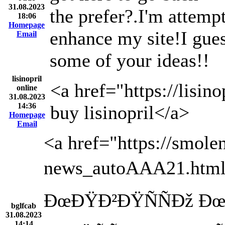
31.08.2023
the prefer?.I'm attempt
18:06
Homepage
enhance my site!I gues
Email
some of your ideas!!
lisinopril
<a href="https://lisin
online
31.08.2023
14:36
buy lisinopril</a>
Homepage
Email
<a href="https://smole
news_autoAAA21.ht
ÐœÐŸÐ²ÐŸÑÑÐž Ð
bglfcab
31.08.2023
14:14