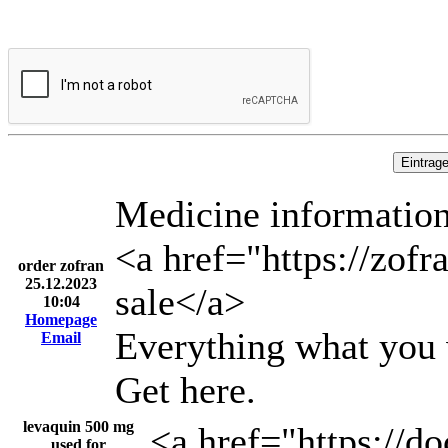
Medicine information
<a href="https://zofr
order zofran
25.12.2023
sale</a>
10:04
Homepage
Everything what you 
Email
Get here.
levaquin 500 mg
<a href="https://d
used for