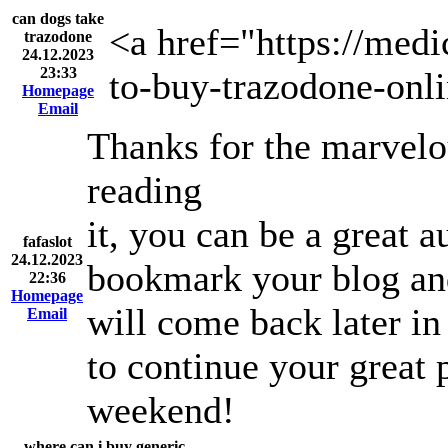
can dogs take
<a href="https://med
trazodone
24.12.2023
23:33
to-buy-trazodone-onl
Homepage
Email
Thanks for the marvelo
reading
it, you can be a great a
fafaslot
24.12.2023
bookmark your blog and
22:36
Homepage
will come back later in
Email
to continue your great 
weekend!
where can i buy generic