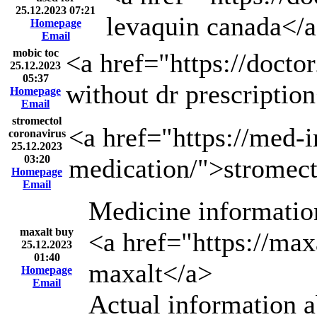
25.12.2023 07:21
levaquin canada</
Homepage
Email
mobic toc
<a href="https://doct
25.12.2023
05:37
without dr prescriptio
Homepage
Email
stromectol
<a href="https://med-
coronavirus
25.12.2023
03:20
medication/">stromect
Homepage
Email
Medicine information
maxalt buy
<a href="https://max
25.12.2023
01:40
maxalt</a>
Homepage
Email
Actual information 