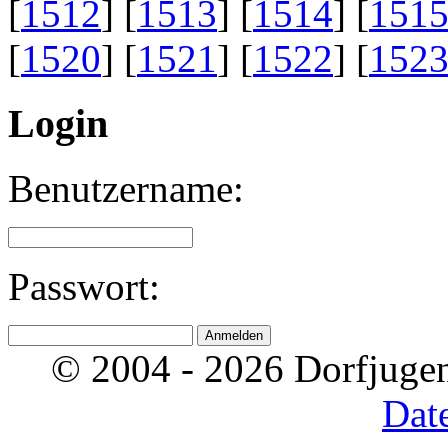
[
1512
] [
1513
] [
1514
] [
151
[
1520
] [
1521
] [
1522
] [
152
Login
Benutzername:
Passwort:
© 2004 - 2026 Dorfjugen
Dat