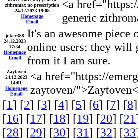
<a href="https
zithromax no prescription
24.12.2023 19:08
generic zithrom
Homepage
Email
It's an awesome piece o
joker388
24.12.2023
online users; they will 
17:34
Homepage
from it I am sure.
Email
Zaytoven
<a href="https://emerg
24.12.2023
14:01
zaytoven/">Zaytoven<
Homepage
Email
[
1
] [
2
] [
3
] [
4
] [
5
] [
6
] [
7
] [
8
]
[
16
] [
17
] [
18
] [
19
] [
20
] [
21
[
28
] [
29
] [
30
] [
31
] [
32
] [
33