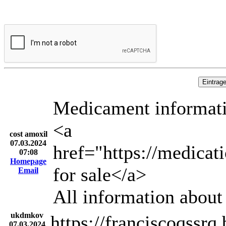
Medicament informatio
<a
cost amoxil
07.03.2024
href="https://medicat
07:08
Homepage
for sale</a>
Email
All information about 
ukdmkov
https://franciscoqssr
07.03.2024