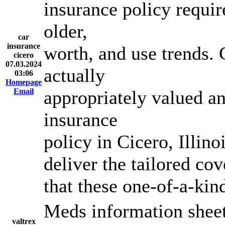
insurance policy requi
older,
car
insurance
worth, and use trends. 
cicero
07.03.2024
actually
03:06
Homepage
Email
appropriately valued a
insurance
policy in Cicero, Illino
deliver the tailored co
that these one-of-a-kin
Meds information shee
valtrex