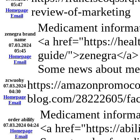
05:47
review-of-marketing
Homepage
Email
Medicament informat
zenegra brand
<a href="https://hea
name
07.03.2024
05:45
guide/">zenegra</a>
Homepage
Email
Some news about med
zcwuohy
https://amazonpromoco
07.03.2024
04:30
blog.com/28222605/fac
Homepage
Email
Medicament informa
order abilify
<a href="https://abi
07.03.2024 04:24
Homepage
Email