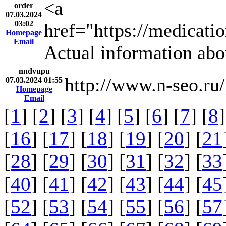
<a
order
07.03.2024
03:02
href="https://medicati
Homepage
Email
Actual information abo
nndvupu
http://www.n-seo.ru
07.03.2024 01:55
Homepage
Email
[
1
] [
2
] [
3
] [
4
] [
5
] [
6
] [
7
] [
8
]
[
16
] [
17
] [
18
] [
19
] [
20
] [
21
[
28
] [
29
] [
30
] [
31
] [
32
] [
33
[
40
] [
41
] [
42
] [
43
] [
44
] [
45
[
52
] [
53
] [
54
] [
55
] [
56
] [
57