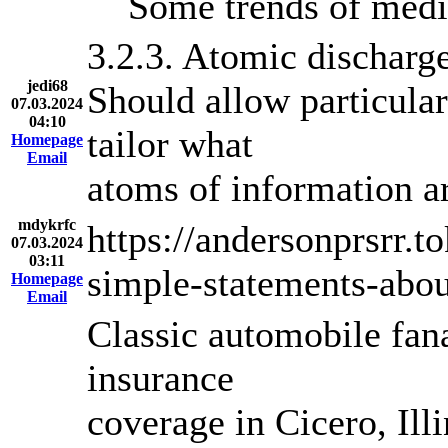
Some trends of medi
3.2.3. Atomic discharg
jedi68
Should allow particular
07.03.2024
04:10
tailor what
Homepage
Email
atoms of information ar
mdykrfc
https://andersonprsrr.
07.03.2024
03:11
simple-statements-abo
Homepage
Email
Classic automobile fana
insurance
coverage in Cicero, Ill