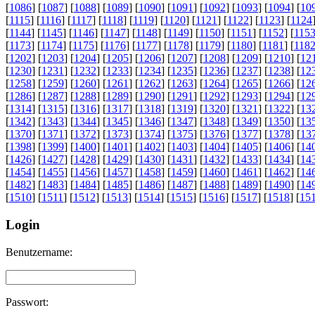
[
1086
] [
1087
] [
1088
] [
1089
] [
1090
] [
1091
] [
1092
] [
1093
] [
1094
] [
10
[
1115
] [
1116
] [
1117
] [
1118
] [
1119
] [
1120
] [
1121
] [
1122
] [
1123
] [
1124
[
1144
] [
1145
] [
1146
] [
1147
] [
1148
] [
1149
] [
1150
] [
1151
] [
1152
] [
115
[
1173
] [
1174
] [
1175
] [
1176
] [
1177
] [
1178
] [
1179
] [
1180
] [
1181
] [
118
[
1202
] [
1203
] [
1204
] [
1205
] [
1206
] [
1207
] [
1208
] [
1209
] [
1210
] [
12
[
1230
] [
1231
] [
1232
] [
1233
] [
1234
] [
1235
] [
1236
] [
1237
] [
1238
] [
12
[
1258
] [
1259
] [
1260
] [
1261
] [
1262
] [
1263
] [
1264
] [
1265
] [
1266
] [
12
[
1286
] [
1287
] [
1288
] [
1289
] [
1290
] [
1291
] [
1292
] [
1293
] [
1294
] [
12
[
1314
] [
1315
] [
1316
] [
1317
] [
1318
] [
1319
] [
1320
] [
1321
] [
1322
] [
13
[
1342
] [
1343
] [
1344
] [
1345
] [
1346
] [
1347
] [
1348
] [
1349
] [
1350
] [
13
[
1370
] [
1371
] [
1372
] [
1373
] [
1374
] [
1375
] [
1376
] [
1377
] [
1378
] [
13
[
1398
] [
1399
] [
1400
] [
1401
] [
1402
] [
1403
] [
1404
] [
1405
] [
1406
] [
14
[
1426
] [
1427
] [
1428
] [
1429
] [
1430
] [
1431
] [
1432
] [
1433
] [
1434
] [
14
[
1454
] [
1455
] [
1456
] [
1457
] [
1458
] [
1459
] [
1460
] [
1461
] [
1462
] [
14
[
1482
] [
1483
] [
1484
] [
1485
] [
1486
] [
1487
] [
1488
] [
1489
] [
1490
] [
14
[
1510
] [
1511
] [
1512
] [
1513
] [
1514
] [
1515
] [
1516
] [
1517
] [
1518
] [
15
Login
Benutzername:
Passwort: