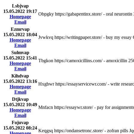
Lsbjvap
15.05.2022 19:17
Obpgky https://gabapentinx.store/ - oral neurontin
Homepage
Email
Ezmrvap
15.05.2022 18:04
Jvwkvq https://writingpaper.store/ - buy my essay
Homepage
Email
Sulmvap
15.05.2022 15:41
Tbgkon https://camoxicillins.com/ - amoxicillin
Homepage
Email
Kihdvap
15.05.2022 13:16
Hxgbwr https://essayservicewr.com/ - write resear
Homepage
Email
Dtjkvap
15.05.2022 10:49
Mnfacn https://essaywr.store/ - pay for assignment
Homepage
Email
Fojuvap
15.05.2022 08:24
Keqgsq https://ondansetronc.store/ - zofran pills J
Homepage