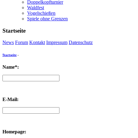
Doppelkopfturnier
Waldfest
Vogelschießen
Spiele ohne Grenzen
Startseite
News
Forum
Kontakt
Impressum
Datenschutz
Startseite
-
Name*:
E-Mail:
Homepage: