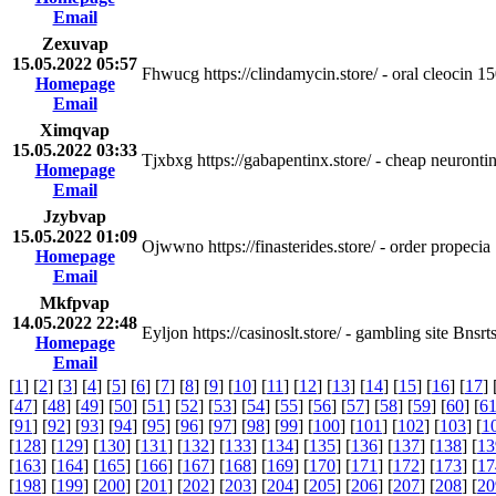
Email
Zexuvap
15.05.2022 05:57
Fhwucg https://clindamycin.store/ - oral cleocin
Homepage
Email
Ximqvap
15.05.2022 03:33
Tjxbxg https://gabapentinx.store/ - cheap neuron
Homepage
Email
Jzybvap
15.05.2022 01:09
Ojwwno https://finasterides.store/ - order propeci
Homepage
Email
Mkfpvap
14.05.2022 22:48
Eyljon https://casinoslt.store/ - gambling site Bnsrt
Homepage
Email
[
1
] [
2
] [
3
] [
4
] [
5
] [
6
] [
7
] [
8
] [
9
] [
10
] [
11
] [
12
] [
13
] [
14
] [
15
] [
16
] [
17
] 
[
47
] [
48
] [
49
] [
50
] [
51
] [
52
] [
53
] [
54
] [
55
] [
56
] [
57
] [
58
] [
59
] [
60
] [
6
[
91
] [
92
] [
93
] [
94
] [
95
] [
96
] [
97
] [
98
] [
99
] [
100
] [
101
] [
102
] [
103
] [
1
[
128
] [
129
] [
130
] [
131
] [
132
] [
133
] [
134
] [
135
] [
136
] [
137
] [
138
] [
13
[
163
] [
164
] [
165
] [
166
] [
167
] [
168
] [
169
] [
170
] [
171
] [
172
] [
173
] [
17
[
198
] [
199
] [
200
] [
201
] [
202
] [
203
] [
204
] [
205
] [
206
] [
207
] [
208
] [
20