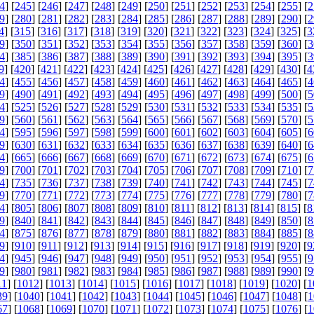
4
] [
245
] [
246
] [
247
] [
248
] [
249
] [
250
] [
251
] [
252
] [
253
] [
254
] [
255
] [
2
9
] [
280
] [
281
] [
282
] [
283
] [
284
] [
285
] [
286
] [
287
] [
288
] [
289
] [
290
] [
2
4
] [
315
] [
316
] [
317
] [
318
] [
319
] [
320
] [
321
] [
322
] [
323
] [
324
] [
325
] [
3
9
] [
350
] [
351
] [
352
] [
353
] [
354
] [
355
] [
356
] [
357
] [
358
] [
359
] [
360
] [
3
4
] [
385
] [
386
] [
387
] [
388
] [
389
] [
390
] [
391
] [
392
] [
393
] [
394
] [
395
] [
3
9
] [
420
] [
421
] [
422
] [
423
] [
424
] [
425
] [
426
] [
427
] [
428
] [
429
] [
430
] [
4
4
] [
455
] [
456
] [
457
] [
458
] [
459
] [
460
] [
461
] [
462
] [
463
] [
464
] [
465
] [
4
9
] [
490
] [
491
] [
492
] [
493
] [
494
] [
495
] [
496
] [
497
] [
498
] [
499
] [
500
] [
5
4
] [
525
] [
526
] [
527
] [
528
] [
529
] [
530
] [
531
] [
532
] [
533
] [
534
] [
535
] [
5
9
] [
560
] [
561
] [
562
] [
563
] [
564
] [
565
] [
566
] [
567
] [
568
] [
569
] [
570
] [
5
4
] [
595
] [
596
] [
597
] [
598
] [
599
] [
600
] [
601
] [
602
] [
603
] [
604
] [
605
] [
6
9
] [
630
] [
631
] [
632
] [
633
] [
634
] [
635
] [
636
] [
637
] [
638
] [
639
] [
640
] [
6
4
] [
665
] [
666
] [
667
] [
668
] [
669
] [
670
] [
671
] [
672
] [
673
] [
674
] [
675
] [
6
9
] [
700
] [
701
] [
702
] [
703
] [
704
] [
705
] [
706
] [
707
] [
708
] [
709
] [
710
] [
7
4
] [
735
] [
736
] [
737
] [
738
] [
739
] [
740
] [
741
] [
742
] [
743
] [
744
] [
745
] [
7
9
] [
770
] [
771
] [
772
] [
773
] [
774
] [
775
] [
776
] [
777
] [
778
] [
779
] [
780
] [
7
4
] [
805
] [
806
] [
807
] [
808
] [
809
] [
810
] [
811
] [
812
] [
813
] [
814
] [
815
] [
8
9
] [
840
] [
841
] [
842
] [
843
] [
844
] [
845
] [
846
] [
847
] [
848
] [
849
] [
850
] [
8
4
] [
875
] [
876
] [
877
] [
878
] [
879
] [
880
] [
881
] [
882
] [
883
] [
884
] [
885
] [
8
9
] [
910
] [
911
] [
912
] [
913
] [
914
] [
915
] [
916
] [
917
] [
918
] [
919
] [
920
] [
9
4
] [
945
] [
946
] [
947
] [
948
] [
949
] [
950
] [
951
] [
952
] [
953
] [
954
] [
955
] [
9
9
] [
980
] [
981
] [
982
] [
983
] [
984
] [
985
] [
986
] [
987
] [
988
] [
989
] [
990
] [
9
11
] [
1012
] [
1013
] [
1014
] [
1015
] [
1016
] [
1017
] [
1018
] [
1019
] [
1020
] [
1
39
] [
1040
] [
1041
] [
1042
] [
1043
] [
1044
] [
1045
] [
1046
] [
1047
] [
1048
] [
1
67
] [
1068
] [
1069
] [
1070
] [
1071
] [
1072
] [
1073
] [
1074
] [
1075
] [
1076
] [
1