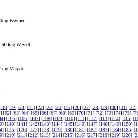
 150mg Bswped
tin 600mg Weyxtt
a 1mg Vhqvtr
s
[
18
] [
19
] [
20
] [
21
] [
22
] [
23
] [
24
] [
25
] [
26
] [
27
] [
28
] [
29
] [
30
] [
31
] [
32
] 
1
] [
62
] [
63
] [
64
] [
65
] [
66
] [
67
] [
68
] [
69
] [
70
] [
71
] [
72
] [
73
] [
74
] [
75
] [
7
04
] [
105
] [
106
] [
107
] [
108
] [
109
] [
110
] [
111
] [
112
] [
113
] [
114
] [
115
] [
1
9
] [
140
] [
141
] [
142
] [
143
] [
144
] [
145
] [
146
] [
147
] [
148
] [
149
] [
150
] [
1
4
] [
175
] [
176
] [
177
] [
178
] [
179
] [
180
] [
181
] [
182
] [
183
] [
184
] [
185
] [
1
9
] [
210
] [
211
] [
212
] [
213
] [
214
] [
215
] [
216
] [
217
] [
218
] [
219
] [
220
] [
2