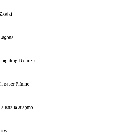
 Zxgjgj
 Cagohs
 250mg drug Dxamzb
ch paper Fifnmc
s australia Juapmb
qocwr